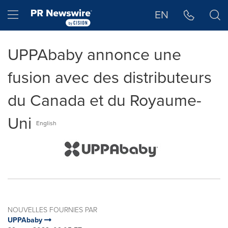
Déclaration d'accessibilité
Sauter la navigation
Hamburger menu
EN
UPPAbaby annonce une
fusion avec des distributeurs
du Canada et du Royaume-
Uni
English
NOUVELLES FOURNIES PAR
UPPAbaby