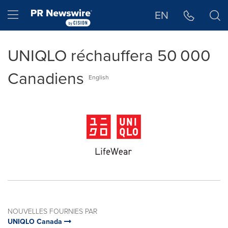
Déclaration d'accessibilité
Sauter la navigation
Hamburger menu
EN
UNIQLO réchauffera 50 000
Canadiens
English
NOUVELLES FOURNIES PAR
UNIQLO Canada