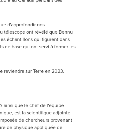
étudié au
Canada
pendant des
 que d'approfondir nos
 au télescope ont révélé que Bennu
les échantillons qui figurent dans
 de base qui ont servi à former les
de reviendra sur Terre en 2023.
LA ainsi que le chef de l'équipe
nique, est la scientifique adjointe
 composée de chercheurs provenant
oire de physique appliquée de