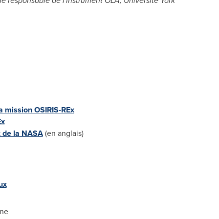
ique responsable de l'instrument
OLA, Université York
a mission OSIRIS-REx
Ex
x de la NASA
(en anglais)
ux
nne