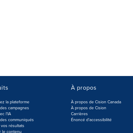
its
À propos
z la plateforme
À propos de Cision Canada
r des campagnes
À propos de Cision
ec l'IA
Carrières
r des communiqués
Énoncé d'accessibilité
vos résultats
z le contenu