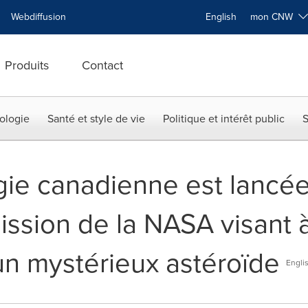
Webdiffusion
English
mon CNW
Produits
Contact
ologie
Santé et style de vie
Politique et intérêt public
S
ie canadienne est lancée
ission de la NASA visant 
un mystérieux astéroïde
Engli