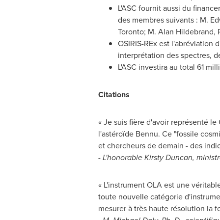
L'ASC fournit aussi du financ
des membres suivants :
M. Ed
Toronto
;
M. Alan Hildebrand
, 
OSIRIS-REx est l'abréviation d
interprétation des spectres, d
L'ASC investira au total 61 mil
Citations
« Je suis fière d'avoir représenté le
l'astéroïde Bennu. Ce "fossile cosmi
et chercheurs de demain - des indice
- L'honorable
Kirsty Duncan
, minist
« L'instrument OLA est une véritable
toute nouvelle catégorie d'instrume
mesurer à très haute résolution la f