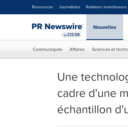
Déclaration d'accessibilité
Sauter la navigation
Ressources
Journalistes
Relations investisseurs
Nouvelles
Communiqués
Affaires
Sciences et techn
Une technolog
cadre d'une m
échantillon d'