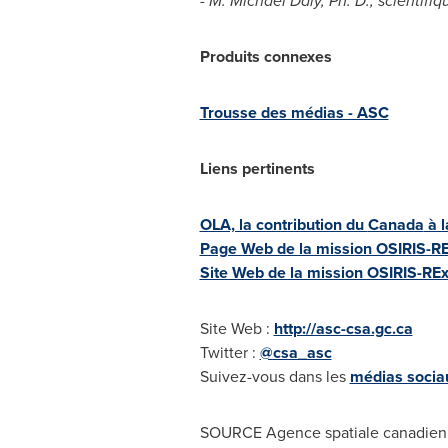
- M.
Michael Daly
, Ph. D., scientif
Produits connexes
Trousse des médias - ASC
Liens pertinents
OLA, la contribution du
Canada
à l
Page Web de la mission OSIRIS-R
Site Web de la mission OSIRIS-RE
Site Web :
http://asc-csa.gc.ca
Twitter :
@csa_asc
Suivez-vous dans les
médias socia
SOURCE Agence spatiale canadie