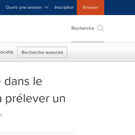
Ouvrir une session
Inscription
Envoyer
Recherche
ociété
Recherche avancée
 dans le
à prélever un
sh