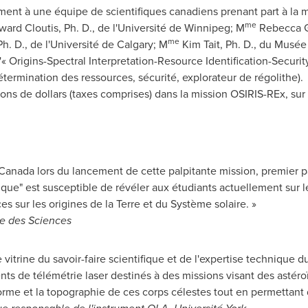
ement à une équipe de scientifiques canadiens prenant part à la 
me
ward Cloutis
, Ph. D., de l'Université de
Winnipeg
; M
Rebecca 
me
Ph. D., de l'Université de
Calgary
; M
Kim Tait
, Ph. D., du Musée 
'« Origins-Spectral Interpretation-Resource Identification-Security
étermination des ressources, sécurité, explorateur de régolithe).
lions de dollars (taxes comprises) dans la mission OSIRIS-REx, sur 
Canada
lors du lancement de cette palpitante mission, premier p
que" est susceptible de révéler aux étudiants actuellement sur l
s sur les origines de la Terre et du Système solaire. »
re des Sciences
 vitrine du savoir-faire scientifique et de l'expertise technique d
nts de télémétrie laser destinés à des missions visant des astéro
orme et la topographie de ces corps célestes tout en permettant 