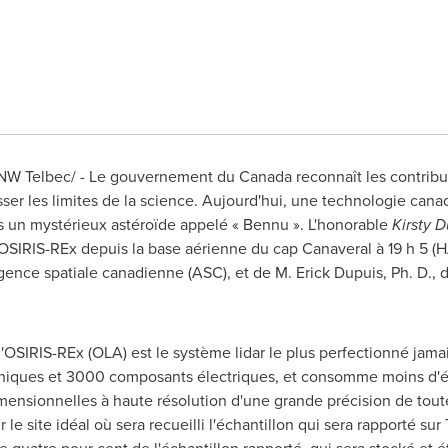
W Telbec/ - Le gouvernement du
Canada
reconnaît les contrib
ser les limites de la science. Aujourd'hui, une technologie ca
rs un mystérieux astéroïde appelé « Bennu ». L'honorable
Kirsty 
 OSIRIS-REx depuis la base aérienne du cap Canaveral à 19 h 5 (
Agence spatiale canadienne (ASC), et de M. Erick Dupuis, Ph. D.
d'OSIRIS-REx (OLA) est le système lidar le plus perfectionné jamai
iques et 3000 composants électriques, et consomme moins d'é
imensionnelles à haute résolution d'une grande précision de tout
ir le site idéal où sera recueilli l'échantillon qui sera rapporté s