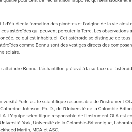
 quatre pour cent de l'échantillon rapporté, qui sera stocké et 
f d'étudier la formation des planètes et l'origine de la vie ainsi
 ces astéroïdes qui peuvent percuter la Terre. Les observations
oncée, ce qui est inhabituel. Cet astéroïde se distingue de tous 
astéroïdes comme Bennu sont des vestiges directs des composants
e solaire.
 atteindre Bennu. L'échantillon prélevé à la surface de l'astéroï
'Université York, est le scientifique responsable de l'instrument O
Catherine Johnson
, Ph. D., de l'Université de la Colombie-Britan
OLA. L'équipe scientifique responsable de l'instrument OLA est
 Université York, Université de la Colombie-Britannique, Laborat
ockheed Martin, MDA et ASC.