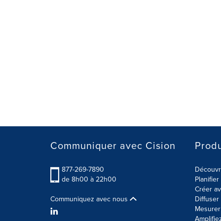
Communiquer avec Cision
Produ
877-269-7890
Découvre
de 8h00 à 22h00
Planifie
Créer av
Communiquez avec nous
Diffuse
Mesurer 
Amplifie