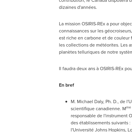
contribution, le
Canada
disposera de
dizaines d'années.
La mission OSIRIS-REx a pour objecti
connaissances sur les géocroiseurs,
est riche en carbone et de couleur f
les collections de météorites. Les 
planètes telluriques de notre systèm
Il faudra deux ans à OSIRIS-REx pour
En bref
M. Michael Daly
, Ph. D., de l
me
scientifique canadienne. M
responsable de l'instrument 
des établissements suivants :
l'Université
Johns Hopkins
, L