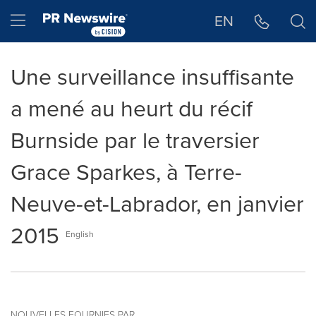
Déclaration d'accessibilité
Sauter la navigation
Hamburger menu
EN
Une surveillance insuffisante
a mené au heurt du récif
Burnside par le traversier
Grace Sparkes, à Terre-
Neuve-et-Labrador, en janvier
2015
English
NOUVELLES FOURNIES PAR