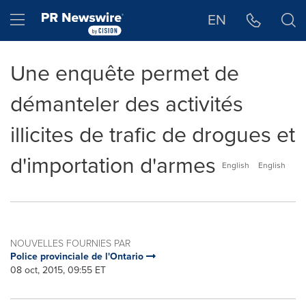
Déclaration d'accessibilité
Sauter la navigation
Hamburger menu
EN
Une enquête permet de
démanteler des activités
illicites de trafic de drogues et
d'importation d'armes
English
English
NOUVELLES FOURNIES PAR
Police provinciale de l'Ontario
08 oct, 2015, 09:55 ET