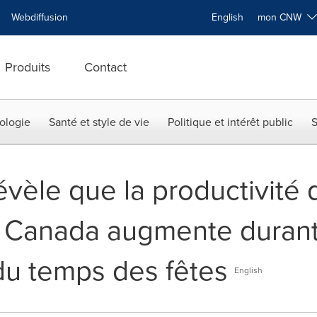
Webdiffusion
English
mon CNW
Produits
Contact
ologie
Santé et style de vie
Politique et intérêt public
S
vèle que la productivité 
au Canada augmente durant
du temps des fêtes
English