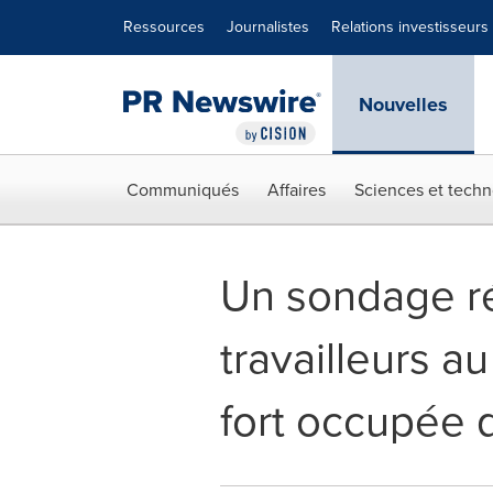
Déclaration d'accessibilité
Sauter la navigation
Ressources
Journalistes
Relations investisseurs
Nouvelles
Communiqués
Affaires
Sciences et techn
Un sondage ré
travailleurs 
fort occupée 