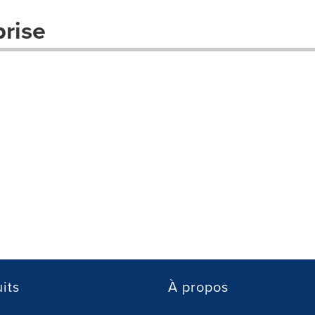
prise
its
À propos