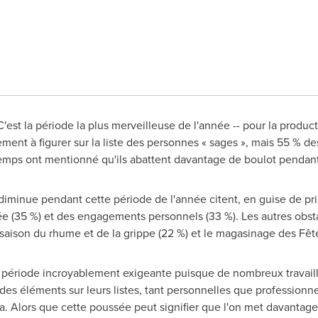
C'est la période la plus merveilleuse de l'année -- pour la product
ment à figurer sur la liste des personnes « sages », mais 55 % d
ps ont mentionné qu'ils abattent davantage de boulot pendant 
iminue pendant cette période de l'année citent, en guise de pri
année (35 %) et des engagements personnels (33 %). Les autres obs
aison du rhume et de la grippe (22 %) et le magasinage des Fêtes
 période incroyablement exigeante puisque de nombreux travaill
des éléments sur leurs listes, tant personnelles que professionne
a
. Alors que cette poussée peut signifier que l'on met davantage 