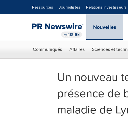
Déclaration d'accessibilité
Sauter la navigation
Ressources
Journalistes
Relations investisseurs
Nouvelles
Communiqués
Affaires
Sciences et techn
Un nouveau te
présence de b
maladie de Ly