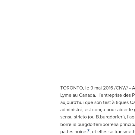
TORONTO
, le 9 mai 2016 /CNW/ - 
Lyme au Canada, l'entreprise des P
aujourd'hui que son test à tiques C
administré, est conçu pour aider le 
sensu stricto (ou B.burgdorferi), l
borrelia burgdorferi/borrelia princi
2
pattes noires
, et elles se transmet