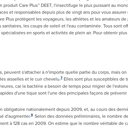
n produit Care Plus™ DEET, l'insectifuge le plus puissant au mo
icaces et responsables depuis plus de vingt ans pour vous assurer
e Plus protègent les voyageurs, les athlètes et les amateurs de p
 sanitaires, les coups de soleil et l'eau contaminée. Tous sont of
pécialisées en sports et activités de plein air. Pour obtenir plu
peuvent s'attacher à n'importe quelle partie du corps, mais on 
7
es aisselles et le cuir chevelu.
Elles sont plus susceptibles de t
eures, car la bactérie a besoin de temps pour migrer de l'estoma
it rapides d'une tique sont l'une des principales façons de préveni
on obligatoire nationalement depuis
2009, et
, au cours des dern
9
sé d'augmenter.
Selon des données préliminaires, le nombre de
ent à 128 cas en 2009. On estime que le nombre véritable de cas