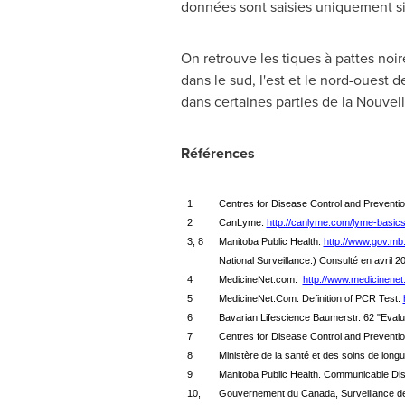
données sont saisies uniquement si
On retrouve les tiques à pattes noi
dans le sud, l'est et le nord-ouest de
dans certaines parties de la Nouvel
Références
1
Centres for Disease Control and Preventi
2
CanLyme.
http://canlyme.com/lyme-basics/
3, 8
Manitoba Public Health.
http://www.gov.mb.
National Surveillance.) Consulté en avril 2
4
MedicineNet.com.
http://www.medicinenet
5
MedicineNet.Com. Definition of PCR Test.
6
Bavarian Lifescience Baumerstr. 62 "Evaluati
7
Centres for Disease Control and Prevent
8
Ministère de la santé et des soins de long
9
Manitoba Public Health. Communicable D
10,
Gouvernement du Canada, Surveillance d