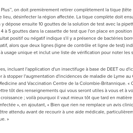
e Plus™, on doit premièrement retirer complètement la tique (tête 
 lieu, désinfecter la région affectée. La tique complète doit ensu
y dépose ensuite 10 gouttes de la solution de test avec la pipett
4 à 5 gouttes dans la cassette de test que l'on place en position 
tat positif ou négatif indique s'il y a présence de bactéries borre
atif, alors que deux lignes (ligne de contrôle et ligne de test) in
à usage unique et inclut une liste de vérification pour noter les
, incluant l'application d'un insectifuge à base de DEET ou d'ic
er à stopper l'augmentation d'incidences de maladie de Lyme au 
edicine and Vaccination Centre de la Colombie-Britannique. « Ce 
ettre tôt des renseignements qui vous seront utiles à vous et à vo
roissance ; voilà pourquoi il vaut mieux tôt que tard en matière 
infectée », en ajoutant, « Bien que rien ne remplace un avis cliniq
tre attendu avant de recourir à une aide médicale, particulièreme
ue. »