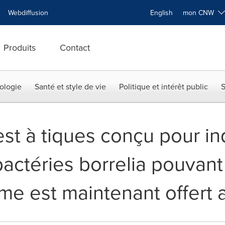
Webdiffusion
English
mon CNW
Produits
Contact
ologie
Santé et style de vie
Politique et intérêt public
S
st à tiques conçu pour in
actéries borrelia pouvant
me est maintenant offert