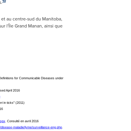
10
s.
t et au centre-sud du
Manitoba
,
r l'Île
Grand Manan
, ainsi que
Definitions for Communicable Diseases under
ed April 2016
6
eri
in ticks" (2011)
16
aspx
. Consulté en avril 2016
s/disease-maladie/lyme/surveillance-eng.php
.