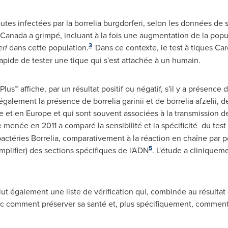
outes infectées par la borrelia burgdorferi, selon les données de
Canada
a grimpé, incluant à la fois une augmentation de la popu
3
ri
dans cette population.
Dans ce contexte, le test à tiques Ca
rapide de tester une tique qui s'est attachée à un humain.
Plus™ affiche, par un résultat positif ou négatif, s'il y a présence
également la présence de borrelia garinii et de borrelia afzelii,
e et en
Europe
et qui sont souvent associées à la transmission d
enée en 2011 a comparé la sensibilité et la spécificité du test 
bactéries Borrelia, comparativement à la réaction en chaîne par 
5
amplifier) des sections spécifiques de l'ADN
. L'étude a cliniquem
lut également une liste de vérification qui, combinée au résultat
ic comment préserver sa santé et, plus spécifiquement, comment 