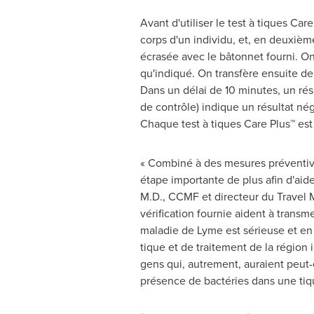
Avant d'utiliser le test à tiques Car
corps d'un individu, et, en deuxième
écrasée avec le bâtonnet fourni. On 
qu'indiqué. On transfère ensuite de 
Dans un délai de 10 minutes, un résul
de contrôle) indique un résultat nég
Chaque test à tiques Care Plus™ est 
« Combiné à des mesures préventives
étape importante de plus afin d'aid
M.D., CCMF et directeur du Travel M
vérification fournie aident à transm
maladie de Lyme est sérieuse et en c
tique et de traitement de la région 
gens qui, autrement, auraient peut-ê
présence de bactéries dans une tiq