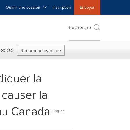
Ouvrir une session
Inscription
Envoyer
Recherche
ociété
Recherche avancée
diquer la
 causer la
 au Canada
English