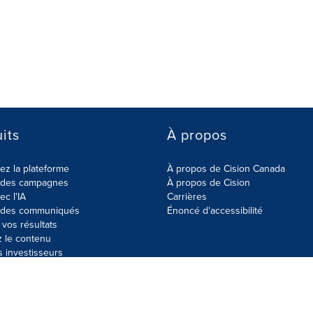
its
À propos
z la plateforme
À propos de Cision Canada
r des campagnes
À propos de Cision
ec l'IA
Carrières
r des communiqués
Énoncé d'accessibilité
vos résultats
z le contenu
s investisseurs