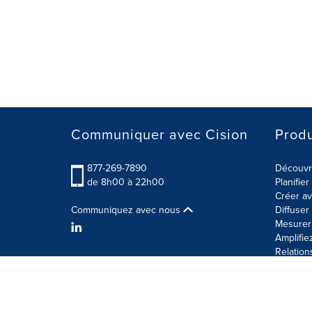
Communiquer avec Cision
Produ
877-269-7890
Découvre
de 8h00 à 22h00
Planifie
Créer av
Communiquez avec nous
Diffuse
Mesurer 
Amplifie
Relation