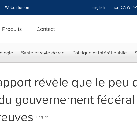
Webdiffusion
English
mon CNW
Produits
Contact
ologie
Santé et style de vie
Politique et intérêt public
S
pport révèle que le peu 
du gouvernement fédéral
reuves
English