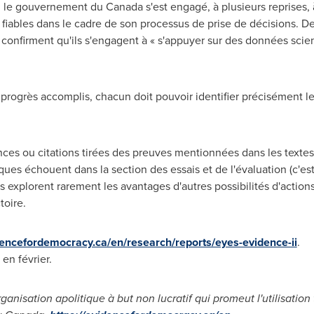
, le gouvernement du
Canada
s'est engagé, à plusieurs reprises,
s fiables dans le cadre de son processus de prise de décisions. D
confirment qu'ils s'engagent à « s'appuyer sur des données scie
progrès accomplis, chacun doit pouvoir identifier précisément le 
ences ou citations tirées des preuves mentionnées dans les texte
iques échouent dans la section des essais et de l'évaluation (c'
es explorent rarement les avantages d'autres possibilités d'acti
toire.
dencefordemocracy.ca/en/research/reports/eyes-evidence-ii
.
en février.
ganisation apolitique à but non lucratif qui promeut l'utilisatio