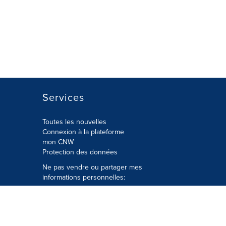
Services
Toutes les nouvelles
Connexion à la plateforme
mon CNW
Protection des données
Ne pas vendre ou partager mes
informations personnelles:
Soumettre à
Privacy@cision.com
Appelez gratuitement notre
département de la protection de la vie
privée: 877-297-8921