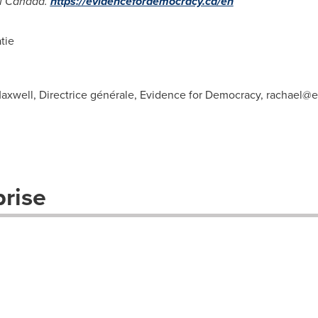
u
Canada
.
https://evidencefordemocracy.ca/en
tie
axwell, Directrice générale, Evidence for Democracy,
rachael@e
prise