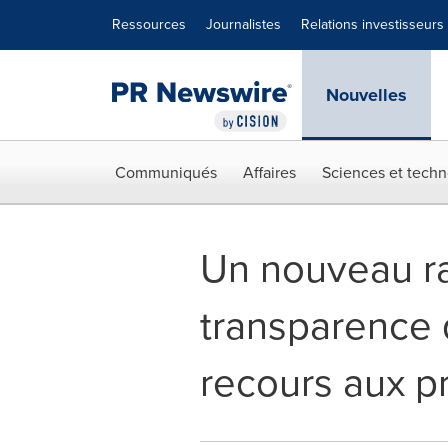
Déclaration d'accessibilité
Sauter la navigation
Ressources
Journalistes
Relations investisseurs
Nouvelles
Communiqués
Affaires
Sciences et techn
Un nouveau ra
transparence 
recours aux p