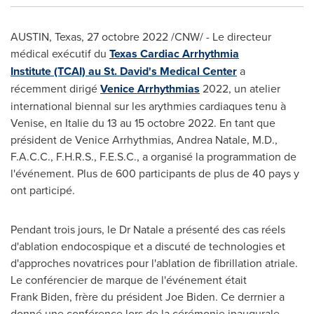
AUSTIN, Texas
,
27 octobre 2022
/CNW/ - Le directeur
médical exécutif du
Texas Cardiac Arrhythmia
Institute (TCAI) au St. David's Medical Center
a
récemment dirigé
Venice Arrhythmias
2022, un atelier
international biennal sur les arythmies cardiaques tenu à
Venise
, en Italie du 13 au 15 octobre 2022. En tant que
président de Venice Arrhythmias,
Andrea Natale
, M.D.,
F.A.C.C., F.H.R.S., F.E.S.C., a organisé la programmation de
l'événement. Plus de 600 participants de plus de 40 pays y
ont participé.
Pendant trois jours, le Dr Natale a présenté des cas réels
d'ablation endocospique et a discuté de technologies et
d'approches novatrices pour l'ablation de fibrillation atriale.
Le conférencier de marque de l'événement était
Frank Biden, frère du président Joe Biden. Ce derrnier a
donné une conférence lors de la cérémonie inaugurale