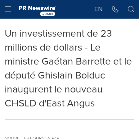
Déclaration d'accessibilité
Sauter la navigation
Hamburger menu
EN
Un investissement de 23
millions de dollars - Le
ministre Gaétan Barrette et le
député Ghislain Bolduc
inaugurent le nouveau
CHSLD d'East Angus
NOUVELLES FOURNIES PAR