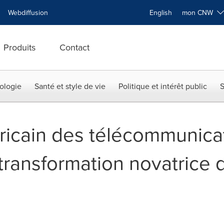
Webdiffusion
English
mon CNW
Produits
Contact
ologie
Santé et style de vie
Politique et intérêt public
S
icain des télécommunicat
transformation novatrice 