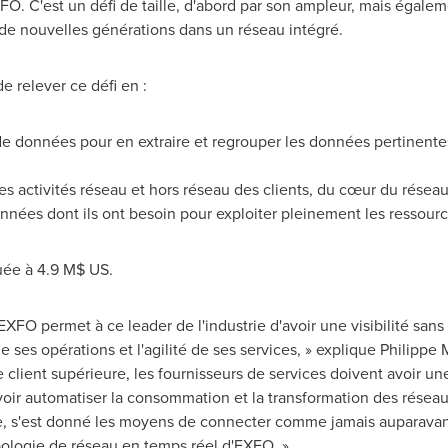
XFO. C'est un défi de taille, d'abord par son ampleur, mais égal
 de nouvelles générations dans un réseau intégré.
 relever ce défi en :
e données pour en extraire et regrouper les données pertinente
es activités réseau et hors réseau des clients, du cœur du résea
nées dont ils ont besoin pour exploiter pleinement les ressourc
aluée à 4.9 M$ US.
EXFO permet à ce leader de l'industrie d'avoir une visibilité san
e ses opérations et l'agilité de ses services, » explique Philippe
e client supérieure, les fournisseurs de services doivent avoir 
ir automatiser la consommation et la transformation des réseaux e
e, s'est donné les moyens de connecter comme jamais auparavan
pologie de réseau en temps réel d'EXFO. »