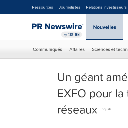
Déclaration d'accessibilité
Sauter la navigation
Ressources
Journalistes
Relations investisseurs
Nouvelles
Communiqués
Affaires
Sciences et techn
Un géant amér
EXFO pour la 
réseaux
English