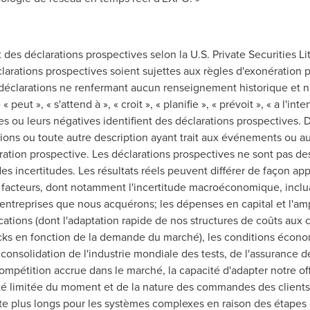
s déclarations prospectives selon la U.S. Private Securities Liti
larations prospectives soient sujettes aux règles d'exonération p
 déclarations ne renfermant aucun renseignement historique et n
ut », « s'attend à », « croit », « planifie », « prévoit », « a l'inten
es ou leurs négatives identifient des déclarations prospectives. D
ions ou toute autre description ayant trait aux événements ou au
tion prospective. Les déclarations prospectives ne sont pas de
es incertitudes. Les résultats réels peuvent différer de façon a
s facteurs, dont notamment l'incertitude macroéconomique, inclu
s entreprises que nous acquérons; les dépenses en capital et l'
ations (dont l'adaptation rapide de nos structures de coûts aux
ocks en fonction de la demande du marché), les conditions écono
 consolidation de l'industrie mondiale des tests, de l'assurance d
ompétition accrue dans le marché, la capacité d'adapter notre o
lité limitée du moment et de la nature des commandes des clients;
e plus longs pour les systèmes complexes en raison des étapes d