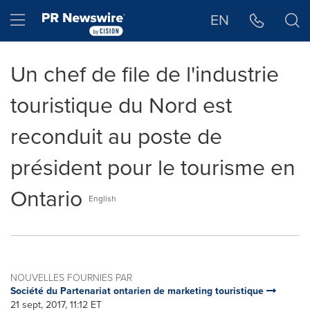
Déclaration d'accessibilité
Sauter la navigation
Hamburger menu
EN
Un chef de file de l'industrie
touristique du Nord est
reconduit au poste de
président pour le tourisme en
Ontario
English
NOUVELLES FOURNIES PAR
Société du Partenariat ontarien de marketing touristique
21 sept, 2017, 11:12 ET