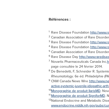
Références :
1
Rare Disease Foundation
http://www.
2
Canadian Association of Rare Disorde
3
Rare Disease Foundation
http://www.
4
Rare Disease Foundation
http://www.
5
Canadian Association of Rare Disorde
6
Rare Disease Day
http://www.raredisea
7
Novartis Pharmaceuticals Canada Inc.
h
page consultée le 24 février 2014.
8
De Benedetti, F, Schneider R. Systemic 
Rheumatology
. 6e éd. Philadelphie (P
9
CNW Canada News Wire
http://www.ne
active-systemic-juvenile-idiopathic-arth
10
Monographie de produit IlarisMD
. Nov
11
Monographie de produit SigniforMD
. 
12
National Endocrine and Metabolic Dise
www.endocrine.niddk.nih.gov/pubs/cu