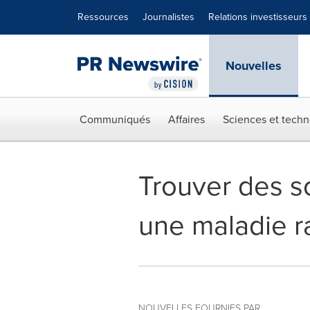
Déclaration d'accessibilité
Sauter la navigation
Ressources
Journalistes
Relations investisseurs
Nouvelles
Communiqués
Affaires
Sciences et techn
Trouver des s
une maladie r
NOUVELLES FOURNIES PAR