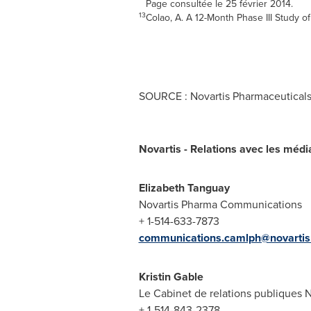
Page consultée le 25 février 2014.
13
Colao, A. A 12-Month Phase III Study o
SOURCE : Novartis Pharmaceuticals
Novartis - Relations avec les méd
Elizabeth Tanguay
Novartis Pharma Communications
+ 1-514-633-7873
communications.camlph@novarti
Kristin Gable
Le Cabinet de relations publiques
+ 1-514-843-2378