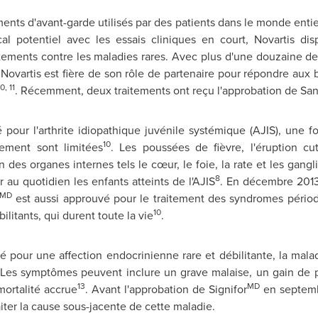
nts d'avant-garde utilisés par des patients dans le monde entie
al potentiel avec les essais cliniques en court, Novartis d
ements contre les maladies rares. Avec plus d'une douzaine de
 Novartis est fière de son rôle de partenaire pour répondre aux 
0, 11
. Récemment, deux traitements ont reçu l'approbation de Sa
pour l'arthrite idiopathique juvénile systémique (AJIS), une for
10
tement sont limitées
. Les poussées de fièvre, l'éruption c
on des organes internes tels le cœur, le foie, la rate et les gan
8
u quotidien les enfants atteints de l'AJIS
. En décembre 2013
MD
est aussi approuvé pour le traitement des syndromes périodi
10
ilitants, qui durent toute la vie
.
é pour une affection endocrinienne rare et débilitante, la mal
 Les symptômes peuvent inclure un grave malaise, un gain de p
13
MD
mortalité accrue
. Avant l'approbation de Signifor
en septemb
iter la cause sous-jacente de cette maladie.