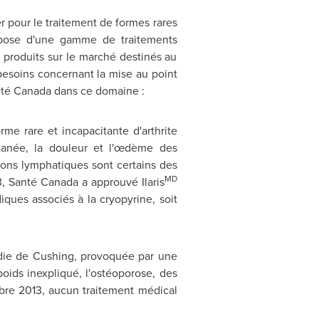
r pour le traitement de formes rares
ispose d'une gamme de traitements
 produits sur le marché destinés au
besoins concernant la mise au point
nté Canada dans ce domaine :
me rare et incapacitante d'arthrite
utanée, la douleur et l'œdème des
glions lymphatiques sont certains des
MD
, Santé Canada a approuvé Ilaris
ques associés à la cryopyrine, soit
adie de
Cushing
, provoquée par une
oids inexpliqué, l'ostéoporose, des
re 2013, aucun traitement médical