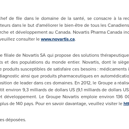
hef de file dans le domaine de la santé, se consacre à la rec
eurs dans le but d'améliorer le bien-être de tous les Canadiens. 
herche et développement au Canada. Novartis Pharma Canada i
euillez consulter le
www.novartis.ca
.
e filiale de Novartis SA qui propose des solutions thérapeutiqu
s et des populations du monde entier. Novartis, dont le siège 
de produits susceptibles de satisfaire ces besoins : médicament
 diagnostic ainsi que produits pharmaceutiques en automédication
ition de leader dans ces domaines. En 2012, le Groupe a réalisé 
stit environ 9,3 milliards de dollars US (9,1 milliards de dollars 
 et développement.
Le Groupe Novartis
emploie environ 136 000
plus de 140 pays. Pour en savoir davantage, veuillez visiter le
ht
ues déposées.