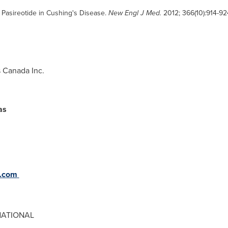
f Pasireotide in Cushing's Disease.
New Engl J Med.
2012; 366(10):914-92
 Canada Inc.
ias
s.com
 NATIONAL