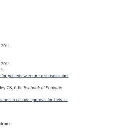
 2014.
 2014.
14.
for-patients-with-rare-diseases.shtml
,
ley CB, édit.
Textbook of Pediatric
health-canada-approval-for-ilaris-in-
yndrome