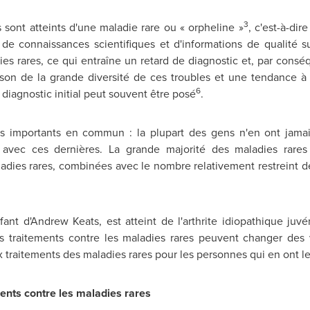
3
 sont atteints d'une maladie rare ou « orpheline »
, c'est-à-di
e connaissances scientifiques et d'informations de qualité su
dies rares, ce qui entraîne un retard de diagnostic et, par consé
aison de la grande diversité de ces troubles et une tendance 
6
iagnostic initial peut souvent être posé
.
s importants en commun : la plupart des gens n'en ont jamai
 avec ces dernières. La grande majorité des maladies rares
adies rares, combinées avec le nombre relativement restreint de
nt d'Andrew Keats, est atteint de l'arthrite idiopathique juv
 Les traitements contre les maladies rares peuvent changer des 
x traitements des maladies rares pour les personnes qui en ont le
ents contre les maladies rares