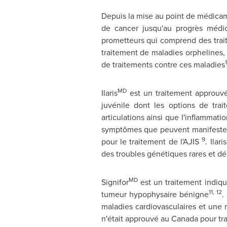
Depuis la
mise au point de médicame
de cancer jusqu'au progrès médic
prometteurs qui comprend des trait
traitement de maladies orphelines,
1
de traitements contre ces maladies
MD
Ilaris
est un traitement approuvé 
juvénile dont les options de trai
articulations ainsi que l'inflammati
symptômes que peuvent manifester a
9
pour le traitement de l'AJIS
. Ilaris
des troubles génétiques rares et déb
MD
Signifor
est un traitement indiqu
11, 12
tumeur hypophysaire bénigne
.
maladies cardiovasculaires et une 
n'était approuvé au Canada pour tra