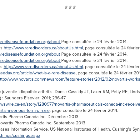
# # #
rarediseasefoundation.org/about
Page consultée le 24 février 2014.
rs
http://www.raredisorders.ca/aboutUs.html
, page consultée le 24 février
rarediseasefoundation.org/about
Page consultée le 24 février 2014.
rarediseasefoundation.org/about
Page consultée le 24 février 2014.
rs
http://www.raredisorders.ca/aboutUs.html
, page consultée le 24 février
seday.org/article/what-is-a-rare-disease
, page consultée le 24 février 20
ttp://www.novartis.com/newsroom/feature-stories/2012/02/novartis-works-
juvenile idiopathic arthritis. Dans : Cassidy JT, Laxer RM, Petty RE, Linds
A) : Saunders Elsevier; 2011; 236-47
wswire.ca/en/story/1280977/novartis-pharmaceuticals-canada-inc-receives-
ritis-a-serious-form-of-rare
, page consultée le 24 février 2014.
artis Pharma Canada inc. Décembre 2013
Novartis Pharma Canada inc. Septembre 2013
ases Information Service. US National Institutes of Health. Cushing's S
shings/cushings.aspx