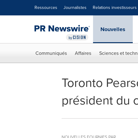
Déclaration d'accessibilité
Sauter la navigation
Ressources
Journalistes
Relations investisseurs
Nouvelles
Communiqués
Affaires
Sciences et techn
Toronto Pears
président du c
NOUVELLES FOURNIES PAR