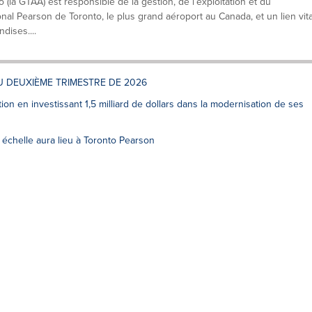
 (la GTAA) est responsible de la gestion, de l’exploitation et du
al Pearson de Toronto, le plus grand aéroport au Canada, et un lien vita
dises....
U DEUXIÈME TRIMESTRE DE 2026
on en investissant 1,5 milliard de dollars dans la modernisation de ses
échelle aura lieu à Toronto Pearson