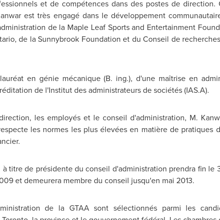
rofessionnels et de compétences dans des postes de direction.
 Kanwar est très engagé dans le développement communautaire 
'administration de la
Maple Leaf
Sports and Entertainment Foundat
tario, de la Sunnybrook Foundation et du Conseil de recherches
lauréat en génie mécanique (B. ing.), d'une maîtrise en admin
réditation de l'Institut des administrateurs de sociétés (IAS.A).
direction, les employés et le conseil d'administration, M. Kan
respecte les normes les plus élevées en matière de pratiques d'
ncier.
 titre de présidente du conseil d'administration prendra fin le
009 et demeurera membre du conseil jusqu'en mai 2013.
inistration de la GTAA sont sélectionnés parmi les candi
e
Toronto
, la province et le gouvernement fédéral. Les chambre