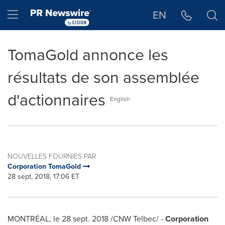
Déclaration d'accessibilité
Sauter la navigation
Hamburger menu
EN
TomaGold annonce les
résultats de son assemblée
d'actionnaires
English
NOUVELLES FOURNIES PAR
Corporation TomaGold
28 sept, 2018, 17:06 ET
MONTRÉAL, le
28 sept. 2018
/CNW Telbec/ -
Corporation