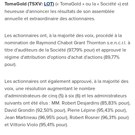
TomaGold (TSXV:
LOT
)
(« TomaGold » ou la « Société ») est
heureuse d'annoncer les résultats de son assemblée
annuelle et extraordinaire des actionnaires.
Les actionnaires ont, à la majorité des voix, procédé à la
nomination de
Raymond Chabot Grant Thornton
s.e.n.c.r.l. à
titre d'auditeurs de la Société (97,79% pour) et approuvé le
régime d'attribution d'options d'achat d'actions (89,77%
pour).
Les actionnaires ont également approuvé, à la majorité des
voix, une résolution augmentant le nombre
d'administrateurs de cinq (5) à six (6) et les administrateurs
suivants ont été élus : MM.
Robert Desjardins
(85,83% pour),
David Grondin
(92,50% pour), Pierre Lépine (95,43% pour),
Jean Martineau
(96,95% pour),
Robert Rosner
(96,31% pour)
et
Vittorio Violo
(95,41% pour).