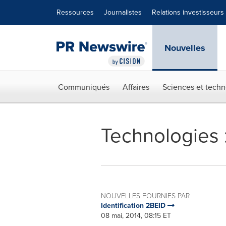
Déclaration d'accessibilité
Sauter la navigation
Ressources
Journalistes
Relations investisseurs
Nouvelles
Communiqués
Affaires
Sciences et techn
Technologies :
NOUVELLES FOURNIES PAR
Identification 2BEID
08 mai, 2014, 08:15 ET