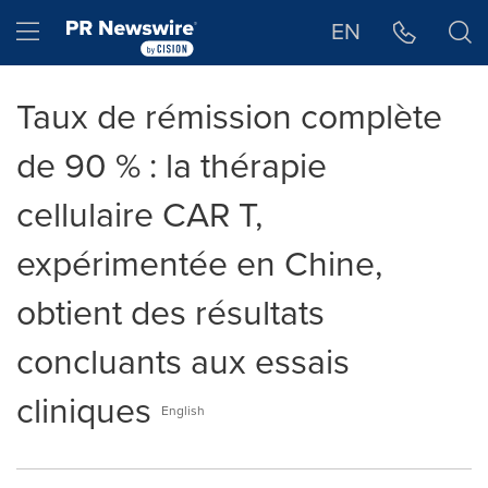
Déclaration d'accessibilité
Sauter la navigation
Hamburger menu
EN
Taux de rémission complète
de 90 % : la thérapie
cellulaire CAR T,
expérimentée en Chine,
obtient des résultats
concluants aux essais
cliniques
English