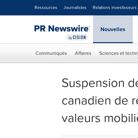
Déclaration d'accessibilité
Sauter la navigation
Ressources
Journalistes
Relations investisseurs
Nouvelles
Communiqués
Affaires
Sciences et techn
Suspension de
canadien de 
valeurs mobil