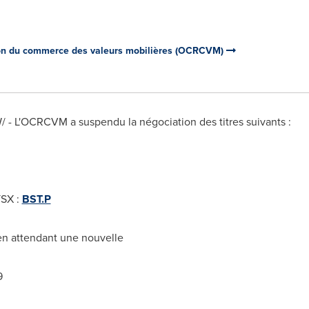
on du commerce des valeurs mobilières (OCRCVM)
W/ - L'OCRCVM a suspendu la négociation des titres suivants :
TSX :
BST.P
 en attendant une nouvelle
9