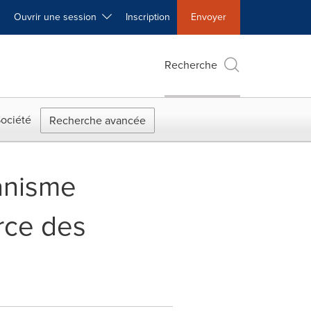
Ouvrir une session
Inscription
Envoyer
Recherche
ociété
Recherche avancée
anisme
rce des