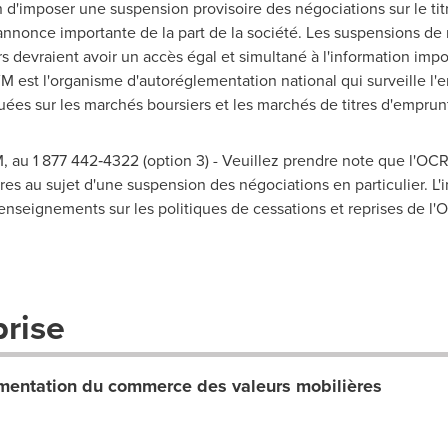
d'imposer une suspension provisoire des négociations sur le tit
annonce importante de la part de la société. Les suspensions de
rs devraient avoir un accès égal et simultané à l'information imp
VM est l'organisme d'autoréglementation national qui surveille l
uées sur les marchés boursiers et les marchés de titres d'empru
 au 1 877 442‑4322 (option 3) - Veuillez prendre note que l'O
es au sujet d'une suspension des négociations en particulier. L'i
enseignements sur les politiques de cessations et reprises de l
prise
entation du commerce des valeurs mobilières