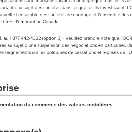
égociations sont imposées suivant le principe que tous les inves
mportante au sujet des sociétés dans lesquelles ils investissent.
urveille l'ensemble des sociétés de courtage et l'ensemble des o
e titres d'emprunt au
Canada
.
 au 1 877 442‑4322 (option 3) - Veuillez prendre note que l'O
es au sujet d'une suspension des négociations en particulier. L'i
enseignements sur les politiques de cessations et reprises de l
prise
entation du commerce des valeurs mobilières
onnexe(s)