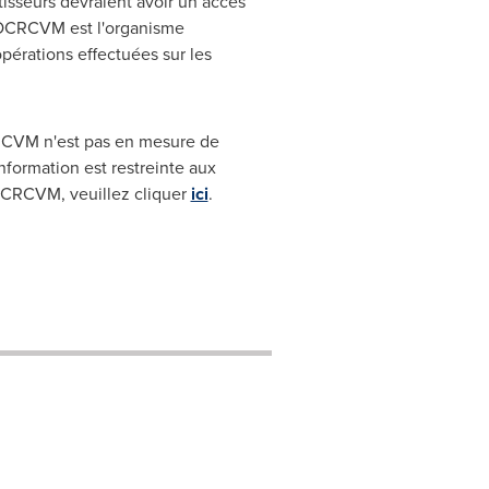
tisseurs devraient avoir un accès
 L'OCRCVM est l'organisme
pérations effectuées sur les
CRCVM n'est pas en mesure de
nformation est restreinte aux
'OCRCVM, veuillez cliquer
ici
.