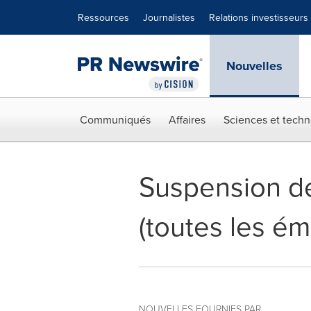
Déclaration d'accessibilité
Sauter la navigation
Ressources
Journalistes
Relations investisseurs
Nouvelles
Communiqués
Affaires
Sciences et techn
Suspension d
(toutes les ém
NOUVELLES FOURNIES PAR