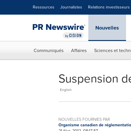
Déclaration d'accessibilité
Sauter la navigation
Ressources
Journalistes
Relations investisseurs
Nouvelles
Communiqués
Affaires
Sciences et techn
Suspension d
English
NOUVELLES FOURNIES PAR
Organisme canadien de réglementati
21 févr, 2012, 08:17 ET