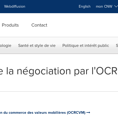
Webdiffusion
English
mon CNW
Produits
Contact
ologie
Santé et style de vie
Politique et intérêt public
S
e la négociation par l'O
on du commerce des valeurs mobilières (OCRCVM)