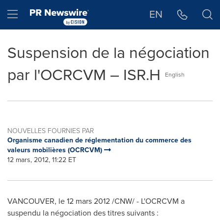
Déclaration d'accessibilité
Sauter la navigation
Hamburger menu
EN
Suspension de la négociation
par l'OCRCVM – ISR.H
English
NOUVELLES FOURNIES PAR
Organisme canadien de réglementation du commerce des
valeurs mobilières (OCRCVM)
12 mars, 2012, 11:22 ET
VANCOUVER
, le 12 mars 2012 /CNW/ - L'OCRCVM a
suspendu la négociation des titres suivants :