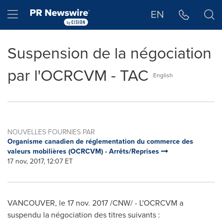
Déclaration d'accessibilité
Sauter la navigation
Hamburger menu
EN
Suspension de la négociation
par l'OCRCVM - TAC
English
NOUVELLES FOURNIES PAR
Organisme canadien de réglementation du commerce des
valeurs mobilières (OCRCVM) - Arrêts/Reprises
17 nov, 2017, 12:07 ET
VANCOUVER
, le 17 nov. 2017 /CNW/ - L'OCRCVM a
suspendu la négociation des titres suivants :