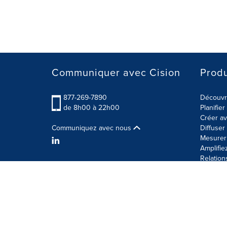
Communiquer avec Cision
Produ
877-269-7890
Découvre
de 8h00 à 22h00
Planifie
Créer av
Communiquez avec nous
Diffuse
Mesurer 
Amplifie
Relation
Modalités d'utilisation
Politique sur la sécurité des 