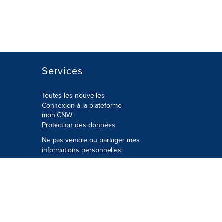
Services
Toutes les nouvelles
Connexion à la plateforme
mon CNW
Protection des données
Ne pas vendre ou partager mes
informations personnelles:
Soumettre à
Privacy@cision.com
Appelez gratuitement notre
département de la protection de la vie
privée: 877-297-8921
é
© Groupe CNW Ltée 2026 Tous droits