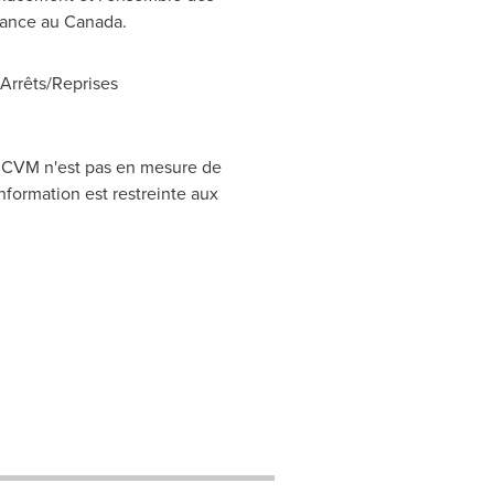
réance au
Canada
.
rrêts/Reprises
CRCVM n'est pas en mesure de
nformation est restreinte aux