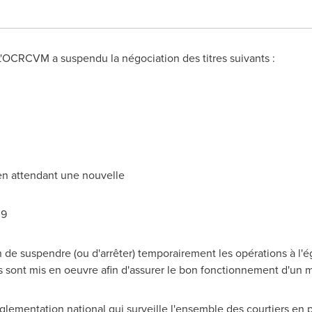
 L'OCRCVM a suspendu la négociation des titres suivants :
.
 en attendant une nouvelle
09
e suspendre (ou d'arrêter) temporairement les opérations à l'ég
s sont mis en oeuvre afin d'assurer le bon fonctionnement d'un 
lementation national qui surveille l'ensemble des courtiers en 