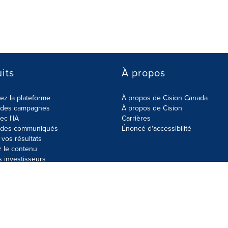
its
À propos
z la plateforme
À propos de Cision Canada
r des campagnes
À propos de Cision
ec l'IA
Carrières
r des communiqués
Énoncé d'accessibilité
vos résultats
z le contenu
s investisseurs
données
Plan du site
Paramètres de cookies
Énoncé d'accessibilit