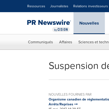
Déclaration d'accessibilité
Sauter la navigation
Ressources
Journalistes
Relations investisseurs
Nouvelles
Communiqués
Affaires
Sciences et techn
Suspension de
NOUVELLES FOURNIES PAR
Organisme canadien de réglementatio
Arrêts/Reprises