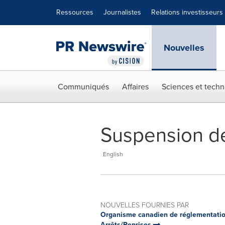
Déclaration d'accessibilité
Sauter la navigation
Ressources
Journalistes
Relations investisseurs
Nouvelles
Communiqués
Affaires
Sciences et techn
Suspension de
English
NOUVELLES FOURNIES PAR
Organisme canadien de réglementatio
Arrêts/Reprises