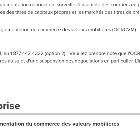
lementation national qui surveille l'ensemble des courtiers en 
és des titres de capitaux propres et les marchés des titres de c
lementation du commerce des valeurs mobilières (OCRCVM) - A
 au 1 877 442-4322 (option 2) - Veuillez prendre note que l'O
es au sujet d'une suspension des négociations en particulier. L'i
prise
entation du commerce des valeurs mobilières