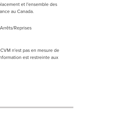
placement et l'ensemble des
réance au
Canada
.
rrêts/Reprises
CRCVM n'est pas en mesure de
nformation est restreinte aux