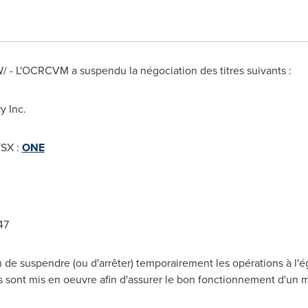
NW/ - L'OCRCVM a suspendu la négociation des titres suivants :
y Inc.
TSX :
ONE
47
e suspendre (ou d'arrêter) temporairement les opérations à l'ég
s sont mis en oeuvre afin d'assurer le bon fonctionnement d'un 