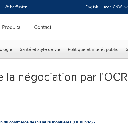
Webdiffusion
English
mon CNW
Produits
Contact
ologie
Santé et style de vie
Politique et intérêt public
S
 la négociation par l'O
n du commerce des valeurs mobilières (OCRCVM) -