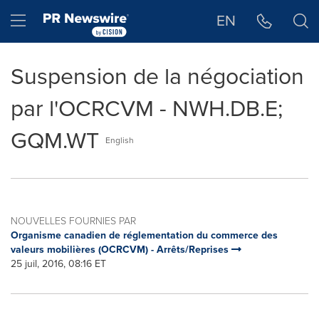
Déclaration d'accessibilité
Sauter la navigation
Hamburger menu
EN
Suspension de la négociation
par l'OCRCVM - NWH.DB.E;
GQM.WT
English
NOUVELLES FOURNIES PAR
Organisme canadien de réglementation du commerce des
valeurs mobilières (OCRCVM) - Arrêts/Reprises
25 juil, 2016, 08:16 ET