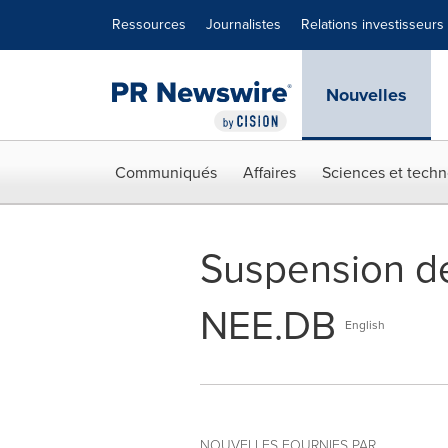
Déclaration d'accessibilité
Sauter la navigation
Ressources
Journalistes
Relations investisseurs
Nouvelles
Communiqués
Affaires
Sciences et techn
Suspension de
NEE.DB
English
NOUVELLES FOURNIES PAR