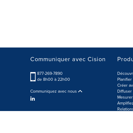
Communiquer avec Cision
Produ
877-269-7890
Découvre
de 8h00 à 22h00
Planifie
Créer av
Communiquez avec nous
Diffuse
Mesurer 
Amplifie
Relation