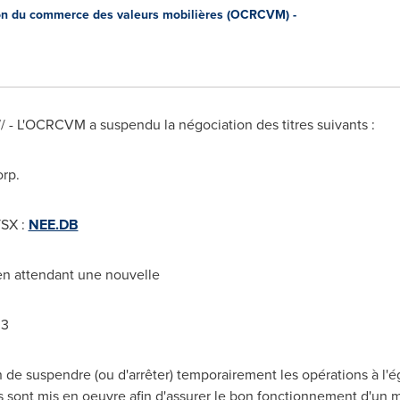
n du commerce des valeurs mobilières (OCRCVM) -
/ - L'OCRCVM a suspendu la négociation des titres suivants :
orp.
TSX :
NEE.DB
 en attendant une nouvelle
03
e suspendre (ou d'arrêter) temporairement les opérations à l'ég
s sont mis en oeuvre afin d'assurer le bon fonctionnement d'un 