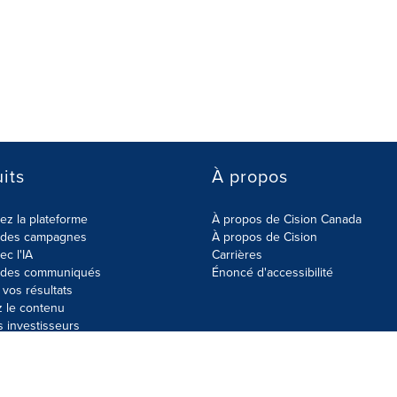
its
À propos
z la plateforme
À propos de Cision Canada
r des campagnes
À propos de Cision
ec l'IA
Carrières
r des communiqués
Énoncé d'accessibilité
vos résultats
z le contenu
s investisseurs