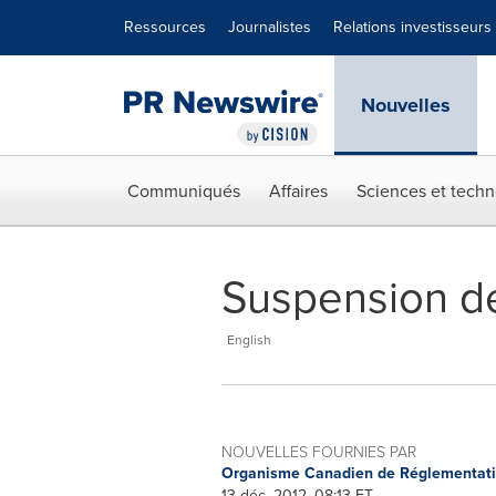
Déclaration d'accessibilité
Sauter la navigation
Ressources
Journalistes
Relations investisseurs
Nouvelles
Communiqués
Affaires
Sciences et techn
Suspension de
English
NOUVELLES FOURNIES PAR
Organisme Canadien de Réglementat
13 déc, 2012, 08:13 ET