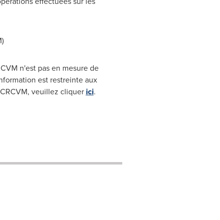
pérations effectuées sur les
)
CRCVM n'est pas en mesure de
nformation est restreinte aux
'OCRCVM, veuillez cliquer
ici
.