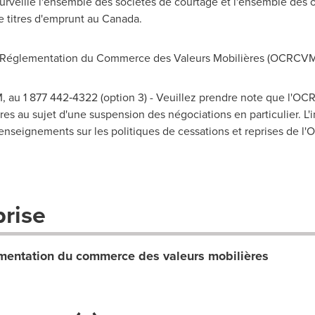
urveille l'ensemble des sociétés de courtage et l'ensemble des o
e titres d'emprunt au Canada.
Réglementation du Commerce des Valeurs Mobilières (OCRCVM
 au 1 877 442‑4322 (option 3) - Veuillez prendre note que l'O
es au sujet d'une suspension des négociations en particulier. L'i
enseignements sur les politiques de cessations et reprises de l
prise
entation du commerce des valeurs mobilières