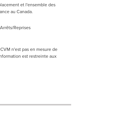
placement et l'ensemble des
réance au
Canada
.
rrêts/Reprises
CRCVM n'est pas en mesure de
nformation est restreinte aux