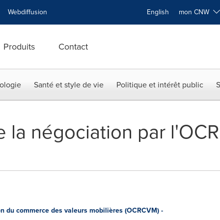
Webdiffusion
English
mon CNW
Produits
Contact
ologie
Santé et style de vie
Politique et intérêt public
S
 la négociation par l'O
n du commerce des valeurs mobilières (OCRCVM) -