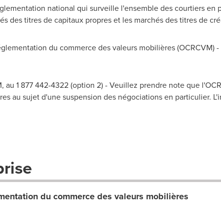
lementation national qui surveille l'ensemble des courtiers en 
és des titres de capitaux propres et les marchés des titres de c
lementation du commerce des valeurs mobilières (OCRCVM) - A
 au 1 877 442-4322 (option 2) - Veuillez prendre note que l'O
es au sujet d'une suspension des négociations en particulier. L'i
prise
entation du commerce des valeurs mobilières