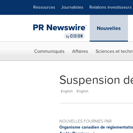
Déclaration d'accessibilité
Sauter la navigation
Ressources
Journalistes
Relations investisseurs
Nouvelles
Communiqués
Affaires
Sciences et techn
Suspension de
English
English
NOUVELLES FOURNIES PAR
Organisme canadien de réglementatio