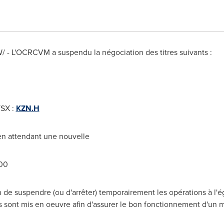
NW/ - L'OCRCVM a suspendu la négociation des titres suivants :
TSX :
KZN.H
 en attendant une nouvelle
 00
e suspendre (ou d'arrêter) temporairement les opérations à l'ég
s sont mis en oeuvre afin d'assurer le bon fonctionnement d'un 