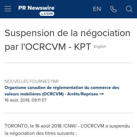
Déclaration d'accessibilité
Sauter la navigation
Hamburger menu
EN
Suspension de la négociation
par l'OCRCVM - KPT
English
NOUVELLES FOURNIES PAR
Organisme canadien de réglementation du commerce des
valeurs mobilières (OCRCVM) - Arrêts/Reprises
16 août, 2018, 09:11 ET
TORONTO
, le 16
août
2018 /CNW/ - L'OCRCVM a suspendu
la négociation des titres suivants :