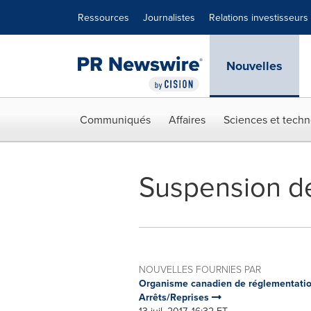
Déclaration d'accessibilité
Sauter la navigation
Ressources
Journalistes
Relations investisseurs
Nouvelles
Communiqués
Affaires
Sciences et techn
Suspension de
NOUVELLES FOURNIES PAR
Organisme canadien de réglementatio
Arrêts/Reprises