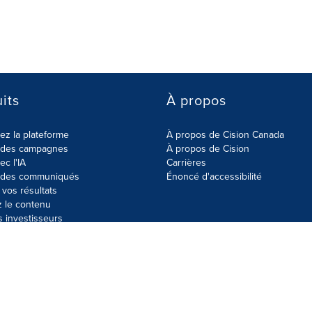
its
À propos
z la plateforme
À propos de Cision Canada
r des campagnes
À propos de Cision
ec l'IA
Carrières
r des communiqués
Énoncé d'accessibilité
vos résultats
z le contenu
s investisseurs
données
Plan du site
Paramètres de cookies
Énoncé d'accessibilit