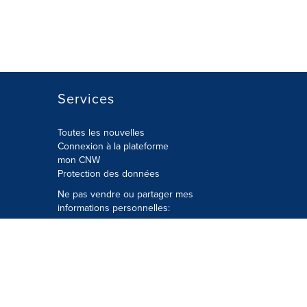
Services
Toutes les nouvelles
Connexion à la plateforme
mon CNW
Protection des données
Ne pas vendre ou partager mes
informations personnelles:
Soumettre à
Privacy@cision.com
Appelez gratuitement notre
département de la protection de la vie
privée: 877-297-8921
é
© Groupe CNW Ltée 2026 Tous droits