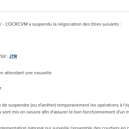
NW/ - L'OCRCVM a suspendu la négociation des titres suivants :
TSX :
JTR
 en attendant une nouvelle
7
e suspendre (ou d'arrêter) temporairement les opérations à l'ég
s sont mis en oeuvre afin d'assurer le bon fonctionnement d'un 
lementation national qui surveille l'ensemble des courtiers en 