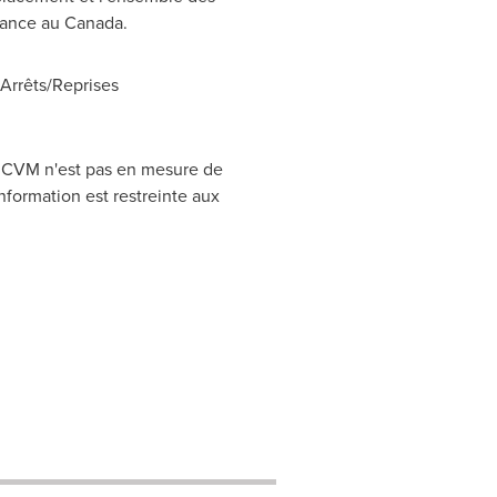
réance au
Canada
.
rrêts/Reprises
CRCVM n'est pas en mesure de
nformation est restreinte aux