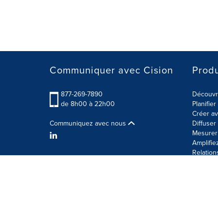
Communiquer avec Cision
Produ
877-269-7890
Découvre
de 8h00 à 22h00
Planifie
Créer av
Communiquez avec nous
Diffuse
Mesurer 
Amplifie
Relation
Modalités d'utilisation
Politique sur la sécurité des 