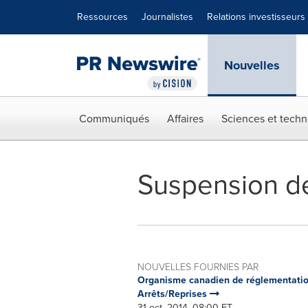
Déclaration d'accessibilité
Sauter la navigation
Ressources
Journalistes
Relations investisseurs
Nouvelles
Communiqués
Affaires
Sciences et techn
Suspension de
NOUVELLES FOURNIES PAR
Organisme canadien de réglementatio
Arrêts/Reprises
31 oct, 2014, 08:00 ET