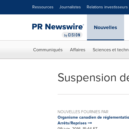
Déclaration d'accessibilité
Sauter la navigation
Ressources
Journalistes
Relations investisseurs
Nouvelles
Communiqués
Affaires
Sciences et techn
Suspension de
NOUVELLES FOURNIES PAR
Organisme canadien de réglementatio
Arrêts/Reprises
09 juin, 2016, 15:44 ET