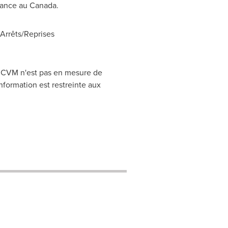
réance au
Canada
.
rrêts/Reprises
CRCVM n'est pas en mesure de
nformation est restreinte aux