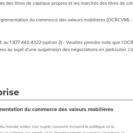
és des titres de capitaux propres et les marchés des titres de c
lementation du commerce des valeurs mobilières (OCRCVM) - A
 au 1 877 442-4322 (option 2) - Veuillez prendre note que l'O
es au sujet d'une suspension des négociations en particulier. L'i
prise
entation du commerce des valeurs mobilières
 du monde entier. Les sujets couverts incluent la politique et le
, la religion, les sports et le divertissement, la science, la nature, la