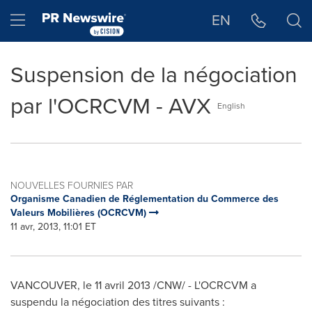
Déclaration d'accessibilité
Sauter la navigation
Hamburger menu
EN
Suspension de la négociation
par l'OCRCVM - AVX
English
NOUVELLES FOURNIES PAR
Organisme Canadien de Réglementation du Commerce des
Valeurs Mobilières (OCRCVM)
11 avr, 2013, 11:01 ET
VANCOUVER
, le 11 avril 2013 /CNW/ - L'OCRCVM a
suspendu la négociation des titres suivants :