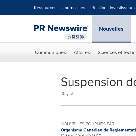
Déclaration d'accessibilité
Sauter la navigation
Ressources
Journalistes
Relations investisseurs
Nouvelles
Communiqués
Affaires
Sciences et techn
Suspension de
English
NOUVELLES FOURNIES PAR
Organisme Canadien de Réglementat