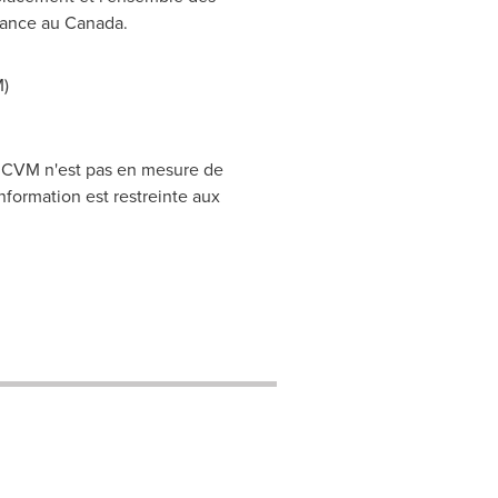
réance au
Canada
.
)
CRCVM n'est pas en mesure de
nformation est restreinte aux