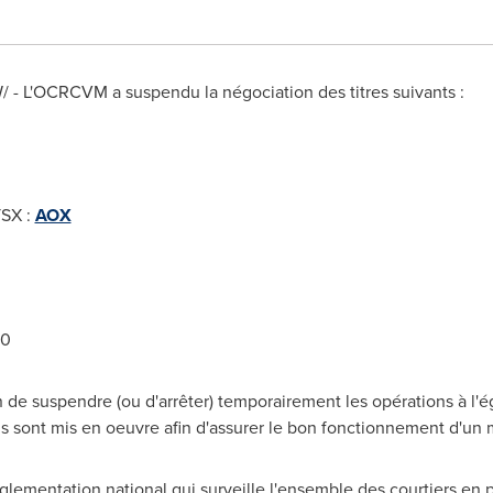
W/ - L'OCRCVM a suspendu la négociation des titres suivants :
TSX :
AOX
30
e suspendre (ou d'arrêter) temporairement les opérations à l'ég
s sont mis en oeuvre afin d'assurer le bon fonctionnement d'un 
lementation national qui surveille l'ensemble des courtiers en 