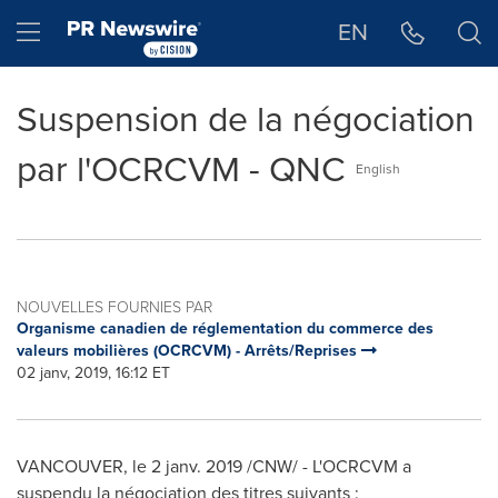
Déclaration d'accessibilité
Sauter la navigation
Hamburger menu
EN
Suspension de la négociation
par l'OCRCVM - QNC
English
NOUVELLES FOURNIES PAR
Organisme canadien de réglementation du commerce des
valeurs mobilières (OCRCVM) - Arrêts/Reprises
02 janv, 2019, 16:12 ET
VANCOUVER
, le 2 janv. 2019 /CNW/ - L'OCRCVM a
suspendu la négociation des titres suivants :