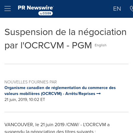
Déclaration d'accessibilité
Sauter la navigation
Hamburger menu
EN
Suspension de la négociation
par l'OCRCVM - PGM
English
NOUVELLES FOURNIES PAR
Organisme canadien de réglementation du commerce des
valeurs mobilières (OCRCVM) - Arrêts/Reprises
21 juin, 2019, 10:02 ET
VANCOUVER
, le 21 juin 2019 /CNW/ - L'OCRCVM a
suspendu la négociation des titres suivants :