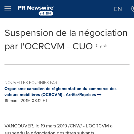
Déclaration d'accessibilité
Sauter la navigation
Hamburger menu
EN
Suspension de la négociation
par l'OCRCVM - CUO
English
NOUVELLES FOURNIES PAR
Organisme canadien de réglementation du commerce des
valeurs mobilières (OCRCVM) - Arrêts/Reprises
19 mars, 2019, 08:12 ET
VANCOUVER
, le 19 mars 2019 /CNW/ - L'OCRCVM a
suspendu la négociation des titres suivants :