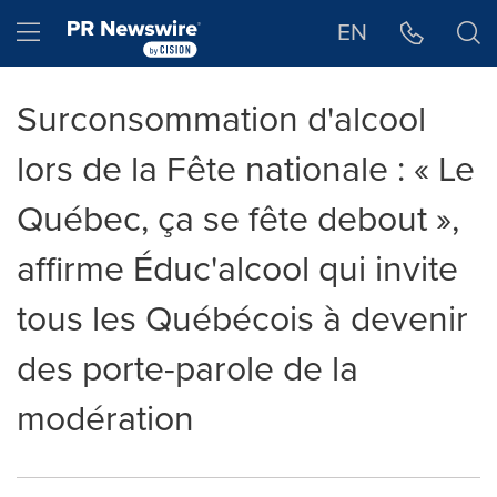
Déclaration d'accessibilité
Sauter la navigation
Hamburger menu
EN
Surconsommation d'alcool
lors de la Fête nationale : « Le
Québec, ça se fête debout »,
affirme Éduc'alcool qui invite
tous les Québécois à devenir
des porte-parole de la
modération