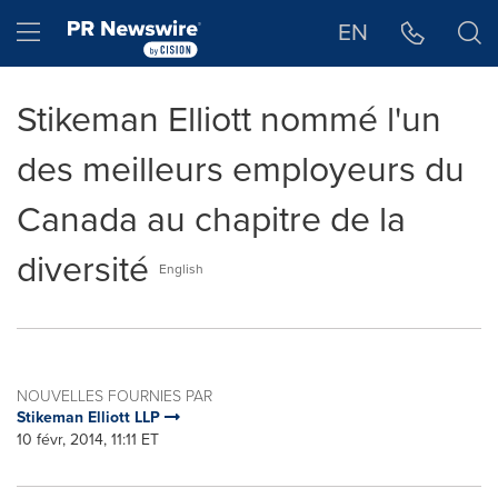
Déclaration d'accessibilité
Sauter la navigation
Hamburger menu
EN
Stikeman Elliott nommé l'un
des meilleurs employeurs du
Canada au chapitre de la
diversité
English
NOUVELLES FOURNIES PAR
Stikeman Elliott LLP
10 févr, 2014, 11:11 ET