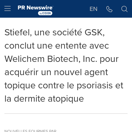
Déclaration d'accessibilité
Sauter la navigation
Hamburger menu
EN
Stiefel, une société GSK,
conclut une entente avec
Welichem Biotech, Inc. pour
acquérir un nouvel agent
topique contre le psoriasis et
la dermite atopique
NOUVELLES FOURNIES PAR