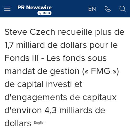
Déclaration d'accessibilité
Sauter la navigation
Hamburger menu
EN
Steve Czech recueille plus de
1,7 milliard de dollars pour le
Fonds III - Les fonds sous
mandat de gestion (« FMG »)
de capital investi et
d'engagements de capitaux
d'environ 4,3 milliards de
dollars
English