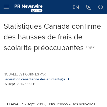
Déclaration d'accessibilité
Sauter la navigation
Hamburger menu
EN
Statistiques Canada confirme
des hausses de frais de
scolarité préoccupantes
English
NOUVELLES FOURNIES PAR
Fédération canadienne des étudiant(e)s
07 sept, 2016, 14:12 ET
OTTAWA
, le
7 sept. 2016
/CNW Telbec/ - Des nouvelles