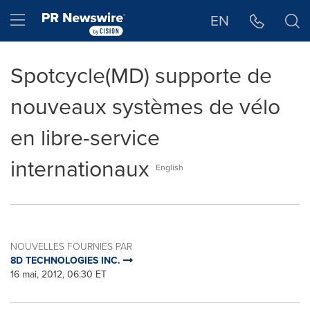
Déclaration d'accessibilité
Sauter la navigation
Hamburger menu
EN
Spotcycle(MD) supporte de
nouveaux systèmes de vélo
en libre-service
internationaux
English
NOUVELLES FOURNIES PAR
8D TECHNOLOGIES INC.
16 mai, 2012, 06:30 ET