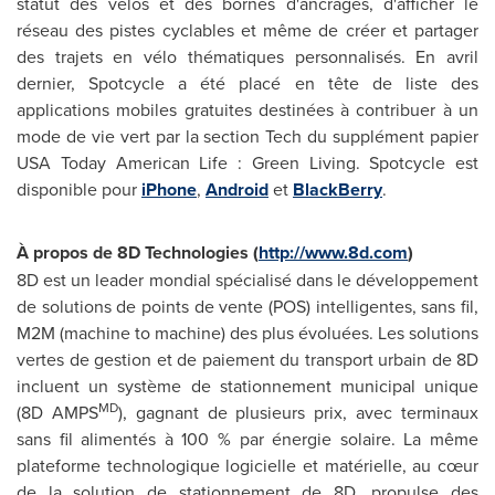
statut des vélos et des bornes d'ancrages, d'afficher le
réseau des pistes cyclables et même de créer et partager
des trajets en vélo thématiques personnalisés. En avril
dernier, Spotcycle a été placé en tête de liste des
applications mobiles gratuites destinées à contribuer à un
mode de vie vert par la section Tech du supplément papier
USA Today American Life : Green Living. Spotcycle est
disponible pour
iPhone
,
Android
et
BlackBerry
.
À propos de 8D
Technologies (
http://www.8d.com
)
8D est un leader mondial spécialisé dans le développement
de solutions de points de vente (POS) intelligentes, sans fil,
M2M (machine to machine) des plus évoluées. Les solutions
vertes de gestion et de paiement du transport urbain de 8D
incluent un système de stationnement municipal unique
MD
(8D AMPS
), gagnant de plusieurs prix, avec terminaux
sans fil alimentés à 100 % par énergie solaire. La même
plateforme technologique logicielle et matérielle, au cœur
de la solution de stationnement de 8D, propulse des