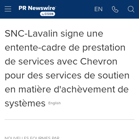
Déclaration d'accessibilité
Sauter la navigation
Hamburger menu
EN
SNC-Lavalin signe une
entente-cadre de prestation
de services avec Chevron
pour des services de soutien
en matière d'achèvement de
systèmes
English
NOUVELLES FOURNIES PAR