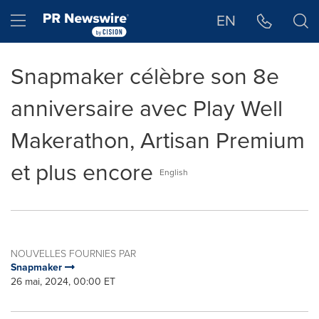
Déclaration d'accessibilité
Sauter la navigation
Hamburger menu
EN
Snapmaker célèbre son 8e
anniversaire avec Play Well
Makerathon, Artisan Premium
et plus encore
English
NOUVELLES FOURNIES PAR
Snapmaker
26 mai, 2024, 00:00 ET