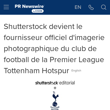
Déclaration d'accessibilité
Sauter la navigation
Hamburger menu
EN
Shutterstock devient le
fournisseur officiel d'imagerie
photographique du club de
football de la Premier League
Tottenham Hotspur
English