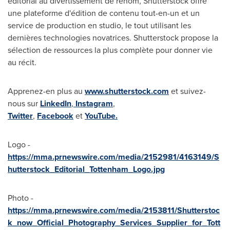
éditorial au divertissement de renom, Shutterstock offre
une plateforme d'édition de contenu tout-en-un et un
service de production en studio, le tout utilisant les
dernières technologies novatrices. Shutterstock propose la
sélection de ressources la plus complète pour donner vie
au récit.
Apprenez-en plus au
www
.
shutterstock
.
com
et suivez-
nous sur
LinkedIn
,
Instagram
,
Twitter
,
Facebook
et
YouTube.
Logo -
https://mma.prnewswire.com/media/2152981/4163149/S
hutterstock_Editorial_Tottenham_Logo.jpg
Photo -
https://mma.prnewswire.com/media/2153811/Shutterstoc
k_now_Official_Photography_Services_Supplier_for_Tott