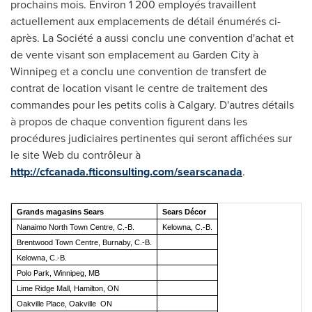
prochains mois. Environ 1 200 employés travaillent
actuellement aux emplacements de détail énumérés ci-
après. La Société a aussi conclu une convention d'achat et
de vente visant son emplacement au Garden City à
Winnipeg
et a conclu une convention de transfert de
contrat de location visant le centre de traitement des
commandes pour les petits colis à
Calgary
. D'autres détails
à propos de chaque convention figurent dans les
procédures judiciaires pertinentes qui seront affichées sur
le site Web du contrôleur à
http://cfcanada.fticonsulting.com/searscanada
.
Grands magasins Sears
Sears Décor
Nanaimo North Town Centre, C.-B.
Kelowna, C.-B.
Brentwood Town Centre, Burnaby, C.‑B.
Kelowna, C.-B.
Polo Park, Winnipeg, MB
Lime Ridge Mall, Hamilton, ON
Oakville Place, Oakville ON