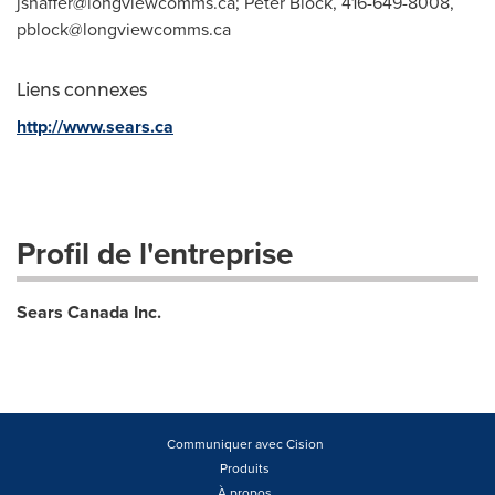
jshaffer@longviewcomms.ca
; Peter Block, 416-649-8008,
pblock@longviewcomms.ca
Liens connexes
http://www.sears.ca
Profil de l'entreprise
Sears Canada Inc.
Communiquer avec Cision
Produits
À propos