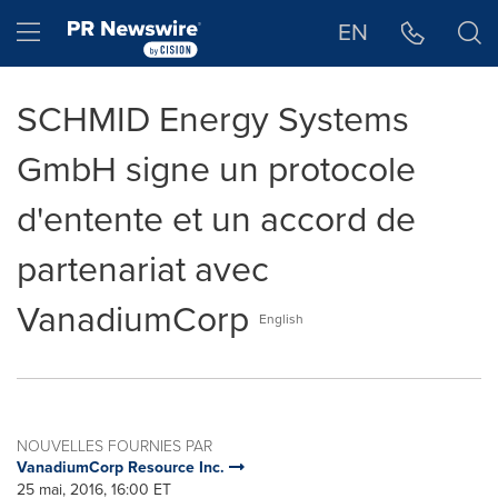
Déclaration d'accessibilité
Sauter la navigation
Hamburger menu
EN
SCHMID Energy Systems
GmbH signe un protocole
d'entente et un accord de
partenariat avec
VanadiumCorp
English
NOUVELLES FOURNIES PAR
VanadiumCorp Resource Inc.
25 mai, 2016, 16:00 ET