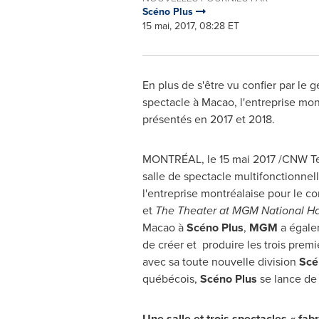
Scéno Plus
15 mai, 2017, 08:28 ET
En plus de s'être vu confier par le
spectacle à
Macao
, l'entreprise mo
présentés en
2017 et
2018.
MONTRÉAL, le 15 mai 2017 /CNW Tel
salle de spectacle multifonctionnelle
l'entreprise montréalaise pour le c
et
The Theater at MGM
National H
Macao
à
Scéno Plus
,
MGM
a égalem
de créer et produire les trois prem
avec sa toute nouvelle division
Scé
québécois,
Scéno Plus
se lance de
Une salle et trois spectacles « fab