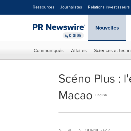
Déclaration d'accessibilité
Sauter la navigation
Ressources
Journalistes
Relations investisseurs
Nouvelles
Communiqués
Affaires
Sciences et techn
Scéno Plus : l
Macao
English
NOUVELLES FOURNIES PAR