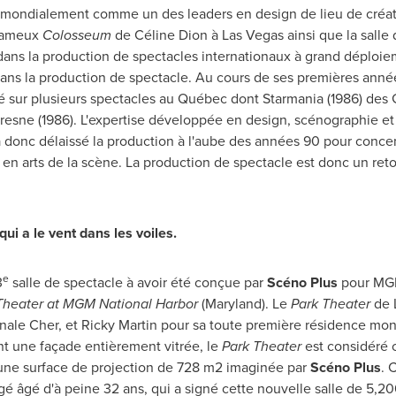
mondialement comme un des leaders en design de lieu de création
 fameux
Colosseum
de Céline Dion à
Las Vegas
ainsi que la salle
 dans la production de spectacles internationaux à grand déploi
ans la production de spectacle. Au cours de ses premières année
 sur plusieurs spectacles au Québec dont Starmania (1986) des 
resne
(1986). L'expertise développée en design, scénographie et 
a donc délaissé la production à l'aube des années 90 pour concentr
s en arts de la scène. La production de spectacle est donc un re
ui a le vent dans les voiles.
e
3
salle de spectacle à avoir été conçue par
Scéno Plus
pour MGM
Theater at MGM National Harbor
(
Maryland
). Le
Park Theater
de
nale Cher, et
Ricky Martin
pour sa toute première résidence mond
ant une façade entièrement vitrée, le
Park Theater
est considéré 
 une surface de projection de 728 m2 imaginée par
Scéno Plus
. 
é âgé d'à peine 32 ans, qui a signé cette nouvelle salle de 5,20