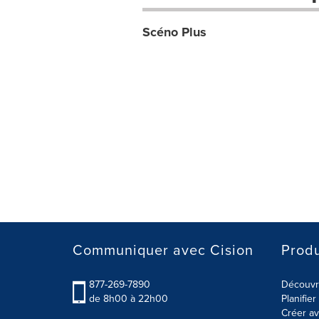
Scéno Plus
Communiquer avec Cision
Produ
877-269-7890
Découvre
de 8h00 à 22h00
Planifie
Créer av