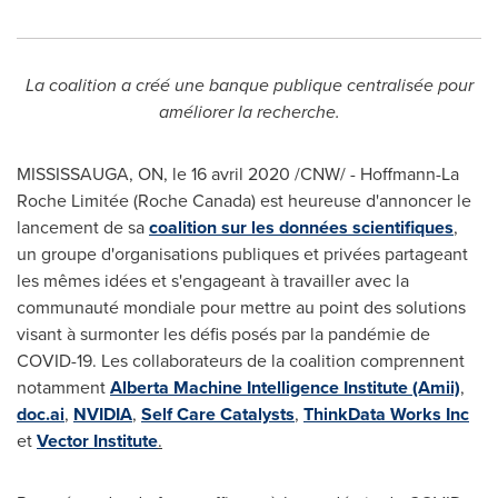
La coalition a créé une banque publique centralisée pour
améliorer la recherche.
MISSISSAUGA, ON
, le 16 avril 2020 /CNW/ - Hoffmann-La
Roche Limitée (Roche Canada) est heureuse d'annoncer le
lancement de sa
coalition sur les données scientifiques
,
un groupe d'organisations publiques et privées partageant
les mêmes idées et s'engageant à travailler avec la
communauté mondiale pour mettre au point des solutions
visant à surmonter les défis posés par la pandémie de
COVID-19. Les collaborateurs de la coalition comprennent
notamment
Alberta Machine Intelligence Institute (Amii)
,
doc.ai
,
NVIDIA
,
Self Care Catalysts
,
ThinkData Works Inc
et
Vector Institute
.